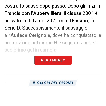
costruito passo dopo passo. Dopo gli inizi in
Francia con l’
Aubervilliers
, il classe 2001 è
arrivato in Italia nel 2021 con il
Fasano
, in
Serie D. Successivamente il passaggio
all’
Audace Cerignola
, dove ha conquistato la
promozione nel girone H e segnato anche il
suo primo gol in carriera.
READ MORE
Nel 2022 è arrivata la chiamata del
Bari
, club
con cui ha compiuto il salto in Serie B. Dopo
una prima stagione da 21 presenze,
Dorval
IL CALCIO DEL GIORNO
ha trovato maggiore continuità nell’annata
successiva, chiudendo con 37 presenze e un
gol. Numeri che hanno confermato la sua
crescita e la capacità di adattarsi a un