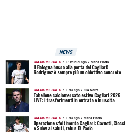
campionato competitivo come la cadetteria.
Ultimissime Cagliari LIVE: le novità su
Oristanio e Gaetano. Mina in uscita?
Dorval Cagliari, duttilità e nazionale
NEWS
algerina
CALCIOMERCATO
13 minuti ago
Maria Floris
Il Bologna bussa alla porta del Cagliari!
Nato come esterno offensivo,
Dorval
ha
Rodriguez è sempre più un obiettivo concreto
arretrato progressivamente il proprio raggio
d’azione fino a stabilizzarsi nel ruolo di
CALCIOMERCATO
1 ora ago
Elia Serra
Tabellone calciomercato estivo Cagliari 2026
terzino. Una trasformazione che lo ha reso
LIVE: i trasferimenti in entrata e in uscita
un profilo moderno, utile per coprire tutta la
fascia e garantire soluzioni diverse a
CALCIOMERCATO
1 ora ago
Maria Floris
Operazione sfoltimento Cagliari: Cavuoti, Ciocci
seconda del sistema di gioco.
e Sulev ai saluti, rebus Di Paolo