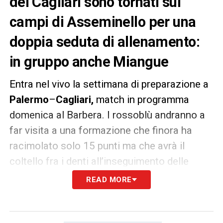
del Cagliari sono tornati sui
campi di Asseminello per una
doppia seduta di allenamento:
in gruppo anche Miangue
Entra nel vivo la settimana di preparazione a
Palermo
–
Cagliari,
match in programma
domenica al Barbera. I rossoblù andranno a
far visita a una formazione che finora ha
racimolato solo 15 punti ma che avrà il
coltello fra i denti all’inseguimento delle
ultime speranze di salvezza. La rosa a
READ MORE
disposizione di mister
Rastelli
, dopo aver
ripreso gli allenamenti nella giornata di ieri,
oggi si è impegnata in una doppia seduta di