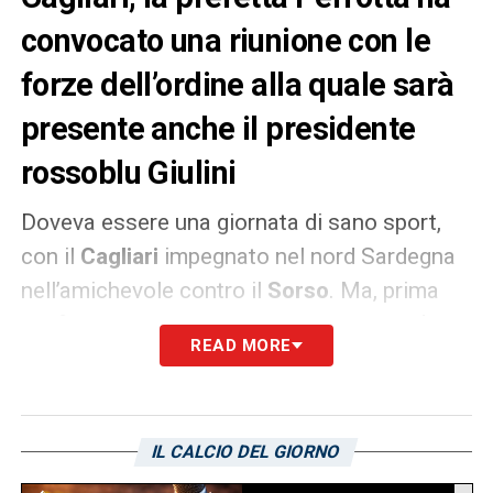
convocato una riunione con le
forze dell’ordine alla quale sarà
presente anche il presidente
rossoblu Giulini
Doveva essere una giornata di sano sport,
con il
Cagliari
impegnato nel nord Sardegna
nell’amichevole contro il
Sorso
. Ma, prima
del fischio d’inizio alla stadio
La Piramide
, il
READ MORE
centro di
Sassari
è stato teatro di una
guerriglia civile ad opera degli ultras.
Disordini che hanno colto impreparate le
IL CALCIO DEL GIORNO
forze dell’ordine, che a fatica sono riuscite a