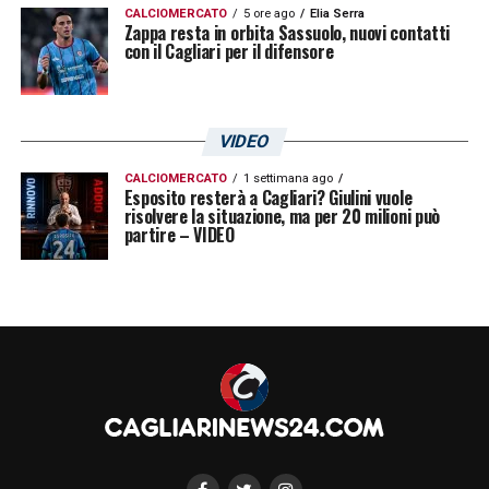
CALCIOMERCATO
5 ore ago
Elia Serra
patron rossoblù è stato convocato in
Zappa resta in orbita Sassuolo, nuovi contatti
con il Cagliari per il difensore
prefettura per una riunione di coordinamento
delle forze di polizia in programma domani
mattina.
VIDEO
CALCIOMERCATO
1 settimana ago
LA PLAYLIST DELLE NOSTRE TOP NEWS
Esposito resterà a Cagliari? Giulini vuole
risolvere la situazione, ma per 20 milioni può
partire – VIDEO