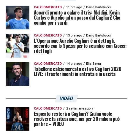
ci penso, non è una priorità: l’obiettivo ora è
CALCIOMERCATO
11 ore ago
Dario Bartolucci
Accardi pronto a calare il tris: Maldini, Kevin
Carlos e Aurelio ad un passo dal Cagliari! Che
solo fare bene a Cagliari. Serve un forte
combo per i sardi
approccio e la voglia di migliorarsi sempre»
CALCIOMERCATO
13 ore ago
Dario Bartolucci
L’Operazione Aurelio Cagliari è ai dettagli,
LA PLAYLIST DELLE NOSTRE TOP NEWS
accordo con lo Spezia per lo scambio con Ciocci:
i dettagli
CALCIOMERCATO
14 ore ago
Elia Serra
Tabellone calciomercato estivo Cagliari 2026
LIVE: i trasferimenti in entrata e in uscita
VIDEO
CALCIOMERCATO
2 settimane ago
Esposito resterà a Cagliari? Giulini vuole
risolvere la situazione, ma per 20 milioni può
partire – VIDEO