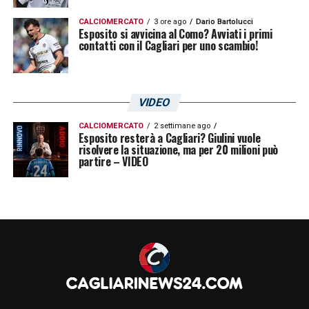
con tutti.
Dobbiamo dimostrarlo contro un
CALCIOMERCATO
3 ore ago
Dario Bartolucci
Esposito si avvicina al Como? Avviati i primi
buon Cagliari
, secondo me
abbiamo
contatti con il Cagliari per uno scambio!
tantissime possibilità di vincere
e magari
cominciare una rimonta in classifica
».
VIDEO
LA PLAYLIST DELLE NOSTRE TOP NEWS
CALCIOMERCATO
2 settimane ago
Esposito resterà a Cagliari? Giulini vuole
risolvere la situazione, ma per 20 milioni può
partire – VIDEO