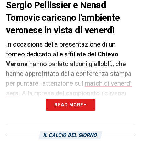
Sergio Pellissier e Nenad
Tomovic caricano l’ambiente
veronese in vista di venerdì
In occasione della presentazione di un
torneo dedicato alle affiliate del
Chievo
Verona
hanno parlato alcuni gialloblù, che
hanno approfittato della conferenza stampa
per puntare l’attenzione sul
match di venerdì
sera
. Alla ripresa del campionato i clivensi
ospitano infatti il
Cagliari
– distante ben 19
READ MORE
lunghezze – con l’imperativo di ottenere
qualche punto che permetterebbe di
continuare a coltivare qualche speranza di
IL CALCIO DEL GIORNO