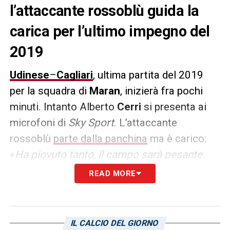
l’attaccante rossoblù guida la
carica per l’ultimo impegno del
2019
Udinese
–
Cagliari
, ultima partita del 2019
per la squadra di
Maran
, inizierà fra pochi
minuti. Intanto Alberto
Cerri
si presenta ai
microfoni di
Sky Sport
. L’attaccante
rossoblù
parte dalla panchina
ma è carico:
«
Ha piovuto tanto, il campo sarà pesante.
Vogliamo mettere tanta rabbia in campo,
READ MORE
sappiamo che affrontiamo una squadra
forte e preparata come l’Udinese. Noi però
vogliamo riscattare immediatamente gli
IL CALCIO DEL GIORNO