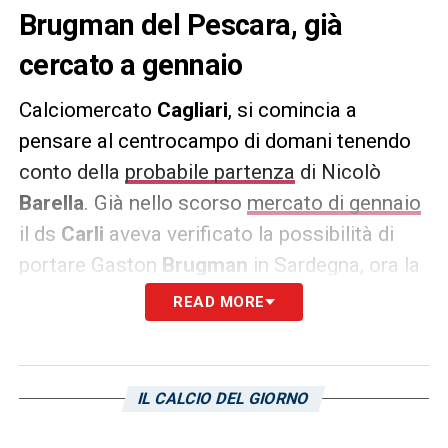
Brugman del Pescara, già
cercato a gennaio
Calciomercato
Cagliari
, si comincia a
pensare al centrocampo di domani tenendo
conto della
probabile partenza
di Nicolò
Barella
. Già nello scorso
mercato di gennaio
il ds
Carli
aveva verificato la possibilità di
portare Gaston
Brugman
in Sardegna, ora la
pista è tornata a scaldarsi. L’uruguagio del
READ MORE
Pescara
, abituato a giocare sia da mediano
basso che da interno, ha una valutazione di
circa 2,5 milioni di euro come base sulla
IL CALCIO DEL GIORNO
quale imbastire la trattativa. Secondo quanto