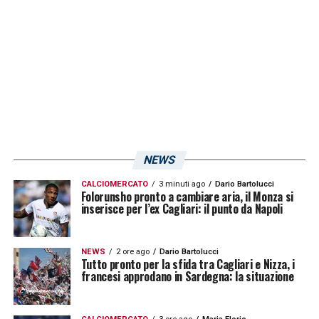
riporta
Pescarasport24
i tempi a
disposizione non sarebbero lunghi, dato che
il club biancazzurro avrebbe necessità di
chiudere l’affare entro giugno per motivi di
bilancio.
LA PLAYLIST DELLE NOSTRE TOP NEWS
NEWS
CALCIOMERCATO
3 minuti ago
Dario Bartolucci
Folorunsho pronto a cambiare aria, il Monza si
inserisce per l’ex Cagliari: il punto da Napoli
NEWS
2 ore ago
Dario Bartolucci
Tutto pronto per la sfida tra Cagliari e Nizza, i
francesi approdano in Sardegna: la situazione