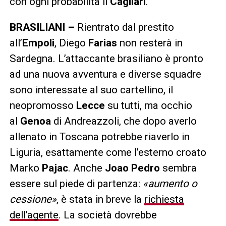
con ogni probabilità il
Cagliari
.
BRASILIANI –
Rientrato dal prestito
all’
Empoli
, Diego
Farias
non resterà in
Sardegna. L’attaccante brasiliano è pronto
ad una nuova avventura e diverse squadre
sono interessate al suo cartellino, il
neopromosso
Lecce
su tutti, ma occhio
al
Genoa
di Andreazzoli, che dopo averlo
allenato in Toscana potrebbe riaverlo in
Liguria, esattamente come l’esterno croato
Marko
Pajac
. Anche
Joao Pedro
sembra
essere sul piede di partenza:
«aumento o
cessione»
, è stata in breve la
richiesta
dell’agente
. La società dovrebbe