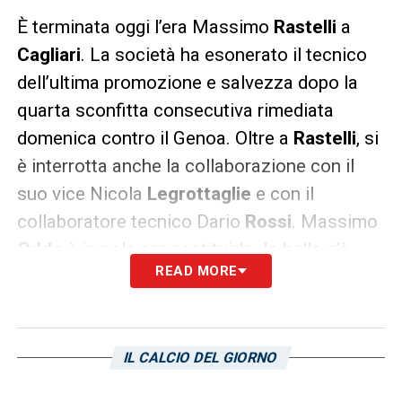
È terminata oggi l’era Massimo
Rastelli
a
Cagliari
. La società ha esonerato il tecnico
dell’ultima promozione e salvezza dopo la
quarta sconfitta consecutiva rimediata
domenica contro il Genoa. Oltre a
Rastelli
, si
è interrotta anche la collaborazione con il
suo vice Nicola
Legrottaglie
e con il
collaboratore tecnico Dario
Rossi
. Massimo
Oddo
è in pole per sostituirlo. In ballo c’è
READ MORE
anche il nome di Giuseppe
Iachini
.
IL COMUNICATO –
Questo il comunicato
pubblicato sul sito ufficiale del Cagliari
IL CALCIO DEL GIORNO
Calcio questa mattina:
“Il
Cagliari Calcio