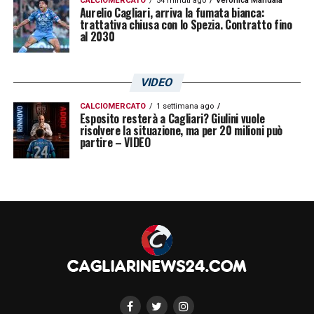
CALCIOMERCATO
54 minuti ago
Veronica Mandala
Aurelio Cagliari, arriva la fumata bianca:
LA PLAYLIST DELLE NOSTRE TOP NEWS
trattativa chiusa con lo Spezia. Contratto fino
al 2030
VIDEO
CALCIOMERCATO
1 settimana ago
Esposito resterà a Cagliari? Giulini vuole
risolvere la situazione, ma per 20 milioni può
partire – VIDEO