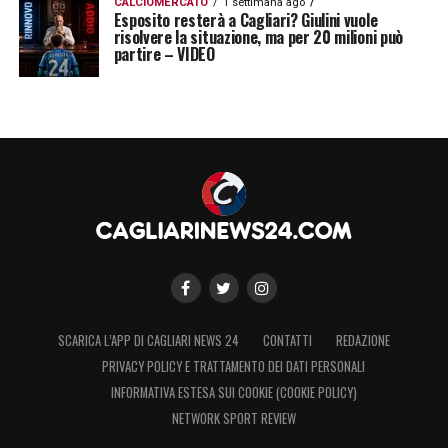
CALCIOMERCATO
1 settimana ago
Esposito resterà a Cagliari? Giulini vuole
risolvere la situazione, ma per 20 milioni può
partire – VIDEO
SCARICA L’APP DI CAGLIARI NEWS 24
CONTATTI
REDAZIONE
PRIVACY POLICY E TRATTAMENTO DEI DATI PERSONALI
INFORMATIVA ESTESA SUI COOKIE (COOKIE POLICY)
NETWORK SPORT REVIEW