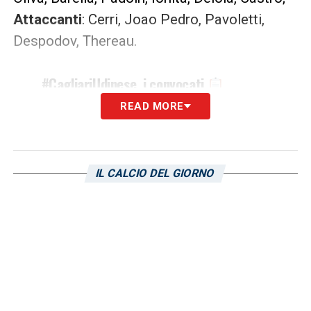
Attaccanti
: Cerri, Joao Pedro, Pavoletti,
Despodov, Thereau.
#CagliariUdinese
, i convocati
READ MORE
Forza ragazzi,
#forzaCasteddu
pic.twitter.com/9NkGi4vczN
IL CALCIO DEL GIORNO
— Cagliari Calcio (@CagliariCalcio)
May 25, 2019
LA PLAYLIST DELLE NOSTRE TOP NEWS