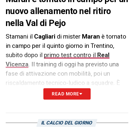
nuovo allenamento nel ritiro
nella Val di Pejo
Stamani il
Cagliari
di mister
Maran
è tornato
in campo per il quinto giorno in Trentino,
subito dopo il
primo test contro il
Real
Vicenza
. Il training di oggi ha previsto una
fase di attivazione con mobilità, poi un
riscaldamento tecnico-ludico a squadre. È
stata quindi la volta di un lavoro finalizzato
READ MORE
alla gestione del possesso palla in
superiorità numerica, seguito dalle
esercitazioni sulla potenza aerobica. Questo
IL CALCIO DEL GIORNO
pomeriggio è previsto riposo per i rossoblù,