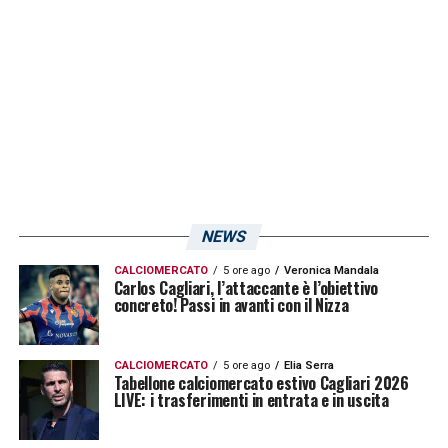
in attesa della ripresa della doppie sedute in
vista della nuova amichevole di domenica
contro il
Feralpisalò
alle 17:30.
WALUKIEWICZ: «SERIE A SFIDA DURA MA
SONO CONVINTO DI VINCERLA»
LA PLAYLIST DELLE NOSTRE TOP NEWS
NEWS
CALCIOMERCATO
5 ore ago
Veronica Mandala
Carlos Cagliari, l’attaccante è l’obiettivo
concreto! Passi in avanti con il Nizza
CALCIOMERCATO
5 ore ago
Elia Serra
Tabellone calciomercato estivo Cagliari 2026
LIVE: i trasferimenti in entrata e in uscita