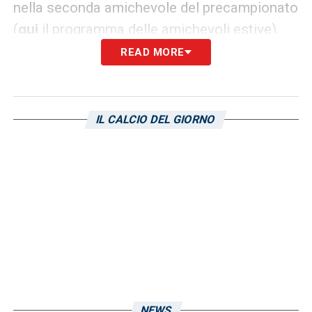
nella seconda amichevole del precampionato
(
qui
il programma delle amichevoli estive).
READ MORE
LA PLAYLIST DELLE NOSTRE TOP NEWS
IL CALCIO DEL GIORNO
NEWS