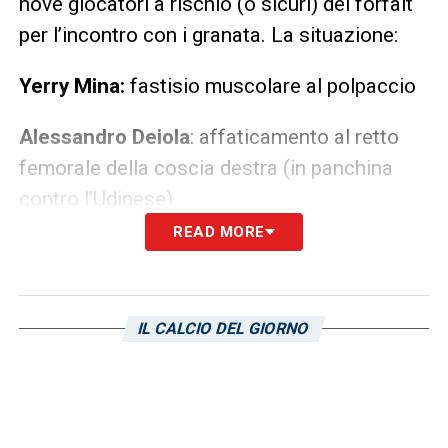
nove giocatori a rischio (o sicuri) del forfait
per l’incontro con i granata. La situazione:
Yerry Mina:
fastisio muscolare al polpaccio
Alessandro Deiola
: affaticamento al retto
femorale della coscia destra (in panchina
contro l’Udinese)
READ MORE
Joseph Liteta:
lesione di basso grado ai
flessori della coscia destra
IL CALCIO DEL GIORNO
Othniël Raterink:
leggero affaticamento
muscolare
Gennaro Borrelli:
lesione di basso grado al
bicipite femorale della coscia sinistra