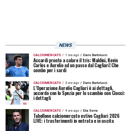
Leonardo Pavoletti:
intervento chirurgico di
artroscopia al ginocchio sinistro
Luca Mazzitelli
: lieve lesione fasciale del
NEWS
polpaccio destro
CALCIOMERCATO
1 ora ago
Dario Bartolucci
Accardi pronto a calare il tris: Maldini, Kevin
Riyad Idrissi:
rottura del legamento crociato
Carlos e Aurelio ad un passo dal Cagliari! Che
combo per i sardi
anteriore del ginocchio sinistro
CALCIOMERCATO
3 ore ago
Dario Bartolucci
Mattia Felici:
rottura del legamento crociato
L’Operazione Aurelio Cagliari è ai dettagli,
accordo con lo Spezia per lo scambio con Ciocci:
del ginocchio sinistro con interessamento
i dettagli
del menisco mediale (stagione finita)
CALCIOMERCATO
4 ore ago
Elia Serra
Tabellone calciomercato estivo Cagliari 2026
Ultimissime Cagliari LIVE: il caso Dossena-
LIVE: i trasferimenti in entrata e in uscita
Davis e la partita della Primavera