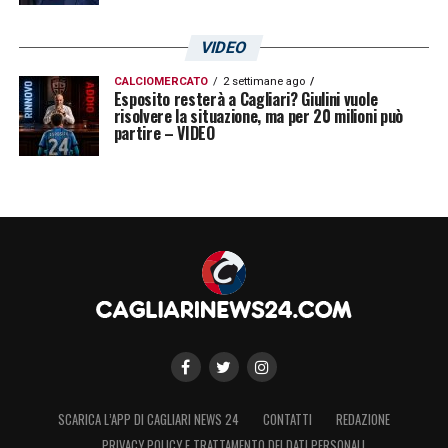
VIDEO
LA PLAYLIST DELLE NOSTRE TOP NEWS
CALCIOMERCATO
2 settimane ago
Esposito resterà a Cagliari? Giulini vuole
risolvere la situazione, ma per 20 milioni può
partire – VIDEO
SCARICA L’APP DI CAGLIARI NEWS 24
CONTATTI
REDAZIONE
PRIVACY POLICY E TRATTAMENTO DEI DATI PERSONALI