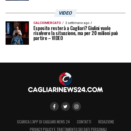
45’
Concesso 1’ di recupero
VIDEO
45+1 Mariani manda le squadre al riposo
CALCIOMERCATO
2 settimane ago
Esposito resterà a Cagliari? Giulini vuole
45’
Cambi per entrambe le squadre –
risolvere la situazione, ma per 20 milioni può
partire – VIDEO
Carboni per Zappa e Terracciano per
Dragowskj
45’ Inizia la seconda frazione di gioco
57’ Gara che non accenna a sbloccarsi con
le squadre che non portano pericoli
all’avversario
62’
Cambio viola –
Castrovilli rileva Kouame
SCARICA L’APP DI CAGLIARI NEWS 24
CONTATTI
REDAZIONE
67’
Ammonizione Fiorentina –
Caceres in
PRIVACY POLICY E TRATTAMENTO DEI DATI PERSONALI