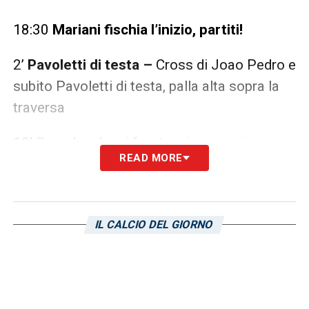
18:30
Mariani fischia l’inizio, partiti!
2’
Pavoletti di testa –
Cross di Joao Pedro e
subito Pavoletti di testa, palla alta sopra la
traversa
10’ Squadre che si fronteggiano con i
READ MORE
rossoblù leggermente più propositivi
20’ Risultato bloccato con poche emozioni
da entrambe le parti, partita molto tattica
IL CALCIO DEL GIORNO
27’
Ammonizione Fiorentina –
Pulgar con il
piede a martello su Nainggolan, primo giallo
della gara