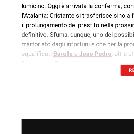
lumicino. Oggi è arrivata la conferma, con 
l’Atalanta: Cristante si trasferisce sino a
il prolungamento del prestito nella prossim
definitivo. Sfuma, dunque, uno dei possibi
martoriato dagli infortuni e che per la pr
squalificati
Barella
e
Joao Pedro
, oltre 
l’assenza di
Faragò,
fermatosi in settiman
R
infoltire il reparto di mezzo per affront
All’arrivo del centrocampista calabrese p
momentaneamente in ghiaccio il possibile
cerca di occasioni.
LA PLAYLIST DELLE NOSTRE TOP NEW