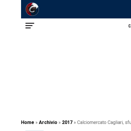
C
Home
»
Archivio
»
2017
»
Calciomercato Cagliari, sfu