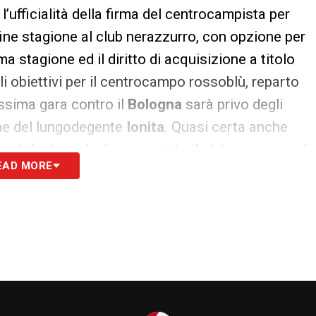
l’ufficialità della firma del centrocampista per
 fine stagione al club nerazzurro, con opzione per
a stagione ed il diritto di acquisizione a titolo
li obiettivi per il centrocampo rossoblù, reparto
ossima gara contro il
Bologna
sarà privo degli
che del lungodegente
Ionita
. Quasi certa anche
a. Infortuni che hanno spinto il club a pensare di
EAD MORE
are serenamente la seconda parte di campionato.
otrebbe seguirne un altro: messo
 ritorno di
Deiola
, il Cagliari sonda il mercato in
S