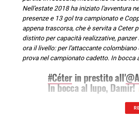
Nell’estate 2018 ha iniziato l’avventura n
presenze e 13 gol tra campionato e Coppa 
appena trascorsa, che è servita a Ceter p
distinto per capacità realizzative, panzer 
ora il livello: per l’attaccante colombian
prova nel campionato cadetto. In bocca a
#Céter
in prestito all'
@A
In bocca al lupo, Damir!
https://t.co/JmcXv
R
pic.twitter.com/xUpMA
— Cagliari Calcio (@Cag