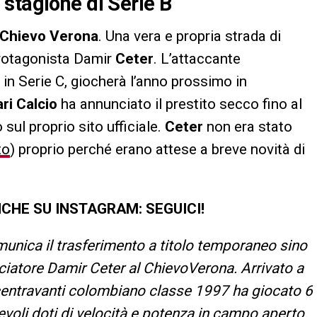
stagione di Serie B
Chievo
Verona
. Una vera e propria strada di
protagonista Damir
Ceter
. L’attaccante
in Serie C, giocherà l’anno prossimo in
ari
Calcio
ha annunciato il prestito secco fino al
sul proprio sito ufficiale.
Ceter
non era stato
to
) proprio perché erano attese a breve novità di
CHE SU INSTAGRAM: SEGUICI!
omunica il trasferimento a titolo temporaneo sino
ciatore Damir Ceter al ChievoVerona. Arrivato a
l centravanti colombiano classe 1997 ha giocato 6
evoli doti di velocità e potenza in campo aperto.