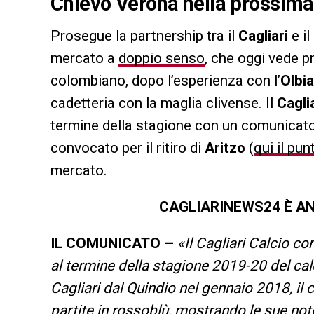
Chievo Verona nella prossima 
Prosegue la partnership tra il
Cagliari
e il
mercato a
doppio senso
, che oggi vede 
colombiano, dopo l’esperienza con l’
Olbia
cadetteria con la maglia clivense. Il
Cagli
termine della stagione con un comunicato 
convocato per il ritiro di
Aritzo
(
qui il pun
mercato.
CAGLIARINEWS24 È AN
IL COMUNICATO –
«
Il Cagliari Calcio c
al termine della stagione 2019-20 del cal
Cagliari dal Quindio nel gennaio 2018, i
partite in rossoblù, mostrando le sue not