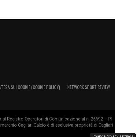
STESA SUI COOKIE (COOKIE POLICY)
NETWORK SPORT REVIEW
o al Registro Operatori di Comunicazione al n. 26692 – PI
marchio Cagliari Calcio è di esclusiva proprietà di Cagliari
Change privacy settings