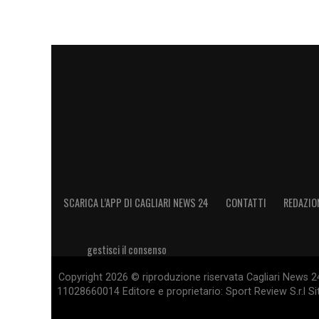
LA PLAYLIST DELLE NOSTRE TOP NEW
SCARICA L’APP DI CAGLIARI NEWS 24
CONTATTI
REDAZIO
gestisci il consenso
Copyright 2026 © riproduzione riservata Cagliari News 24
11028660014 Editore e proprietario: Sport Review S.r.l Sito