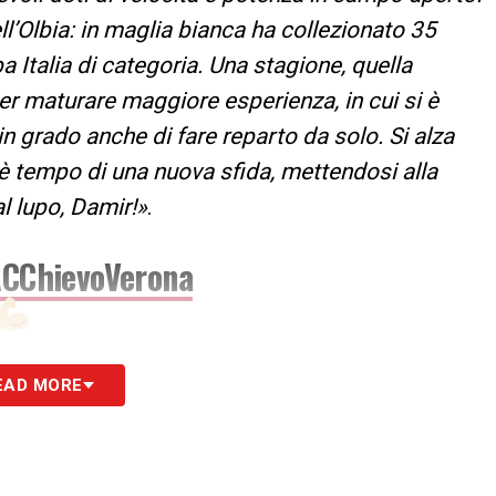
ell’Olbia: in maglia bianca ha collezionato 35
Italia di categoria. Una stagione, quella
er maturare maggiore esperienza, in cui si è
in grado anche di fare reparto da solo. Si alza
o è tempo di una nuova sfida, mettendosi alla
l lupo, Damir!»
.
CChievoVerona
SRNGY
EAD MORE
ZVN4K
liariCalcio)
July 8, 2019