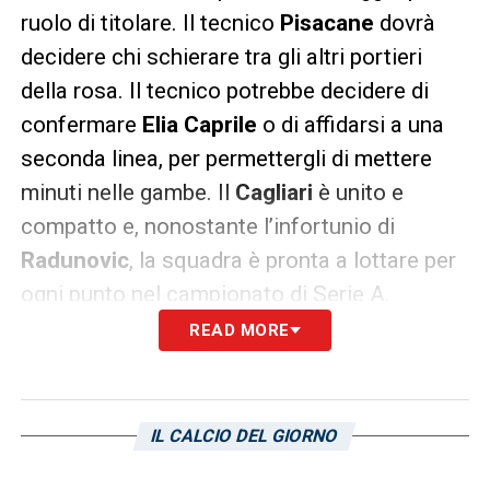
ruolo di titolare. Il tecnico
Pisacane
dovrà
decidere chi schierare tra gli altri portieri
della rosa. Il tecnico potrebbe decidere di
confermare
Elia Caprile
o di affidarsi a una
seconda linea, per permettergli di mettere
minuti nelle gambe. Il
Cagliari
è unito e
compatto e, nonostante l’infortunio di
Radunovic
, la squadra è pronta a lottare per
ogni punto nel campionato di Serie A.
READ MORE
LE ULTIME NOTIZIE SUL CAGLIARI
LA PLAYLIST DELLE NOSTRE TOP NEWS
IL CALCIO DEL GIORNO