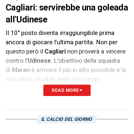
Cagliari: servirebbe una goleada
all’Udinese
Il 10° posto diventa irraggiungibile prima
ancora di giocare l’ultima partita. Non per
questo però il
Cagliari
non proverà a vincere
contro l’
Udinese
. L’obiettivo della squadra
di
Maran
è arrivare il più in alto possibile e la
classifica, risultati dagli altri campi
permettendo, dice che si può arrivare al
READ MORE
massimo undicesimi. La parte sinistra della
classifica è diventata un’utopia dopo il 3-2 di
ieri in extremis del
Bologna
sul
Napoli
.
Come
IL CALCIO DEL GIORNO
vi avevamo spiegato
, per provare a