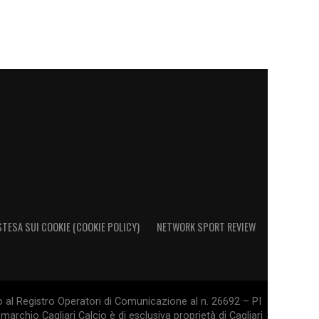
STESA SUI COOKIE (COOKIE POLICY)
NETWORK SPORT REVIEW
o al Registro Operatori di Comunicazione al n. 26692 – PI
marchio Cagliari Calcio è di esclusiva proprietà di Cagliari