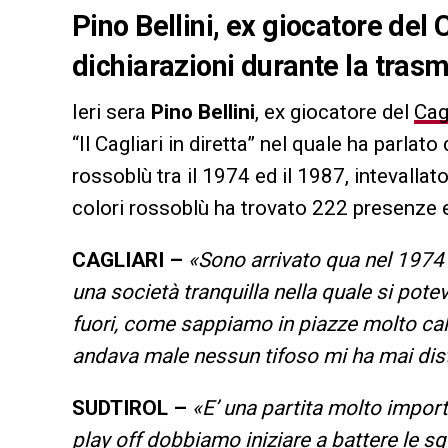
Pino Bellini, ex giocatore del C
dichiarazioni durante la trasmi
Ieri sera
Pino Bellini
, ex giocatore del
Cagl
“Il Cagliari in diretta” nel quale ha parla
rossoblù tra il 1974 ed il 1987, intevalla
colori rossoblù ha trovato 222 presenze e
CAGLIARI –
«Sono arrivato qua nel 1974
una società tranquilla nella quale si po
fuori, come sappiamo in piazze molto cal
andava male nessun tifoso mi ha mai dis
SUDTIROL –
«E’ una partita molto import
play off dobbiamo iniziare a battere le s