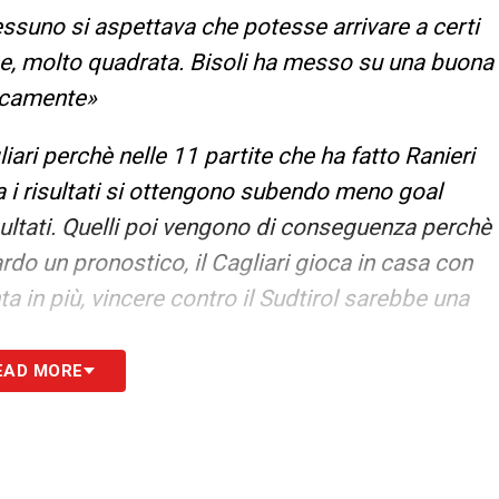
 nessuno si aspettava che potesse arrivare a certi
 bene, molto quadrata. Bisoli ha messo su una buona
icamente»
iari perchè nelle 11 partite che ha fatto Ranieri
a i risultati si ottengono subendo meno goal
risultati. Quelli poi vengono di conseguenza perchè
ardo un pronostico, il Cagliari gioca in casa con
ta in più, vincere contro il Sudtirol sarebbe una
EAD MORE
no poche partite. I nostri (pareggi promozione
 grande recupero nelle ultime 11 con 10 vittorie
punti a Vicenza, Pescara ed Atalanta e