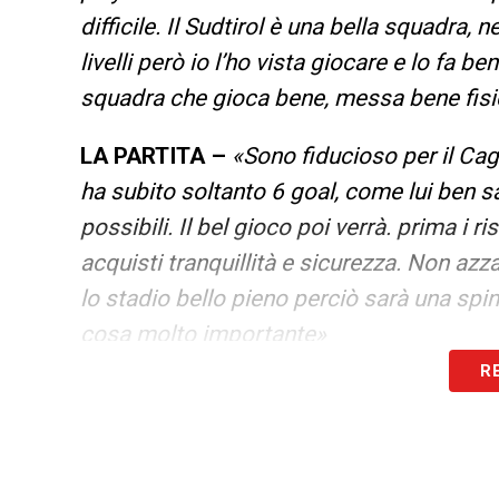
difficile. Il Sudtirol è una bella squadra,
livelli però io l’ho vista giocare e lo fa
squadra che gioca bene, messa bene fis
LA PARTITA –
«Sono fiducioso per il Cagl
ha subito soltanto 6 goal, come lui ben s
possibili. Il bel gioco poi verrà. prima i 
acquisti tranquillità e sicurezza. Non azz
lo stadio bello pieno perciò sarà una spin
cosa molto importante»
R
PLAY OFF –
«Io ci spero anche se manca
NDR) furono sfortunati, avevamo fatto un
ed un pareggio. Avevamo recuperato 7-8 