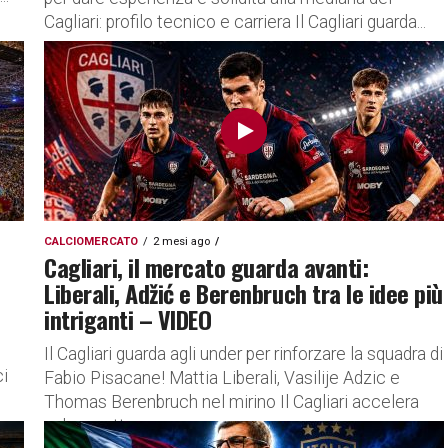
Cagliari: profilo tecnico e carriera Il Cagliari guarda...
CALCIOMERCATO
2 mesi ago
Cagliari, il mercato guarda avanti:
Liberali, Adžić e Berenbruch tra le idee più
intriganti – VIDEO
Il Cagliari guarda agli under per rinforzare la squadra di
ci
Fabio Pisacane! Mattia Liberali, Vasilije Adzic e
Thomas Berenbruch nel mirino Il Cagliari accelera
sul progetto...