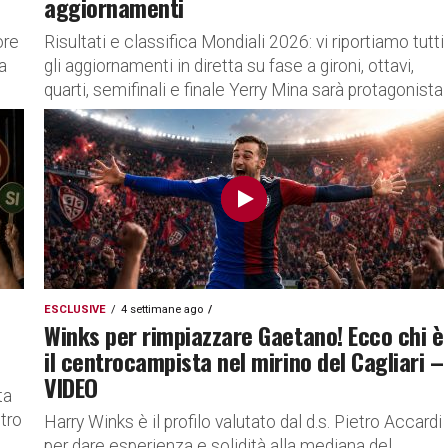
aggiornamenti
ore
Risultati e classifica Mondiali 2026: vi riportiamo tutti
a
gli aggiornamenti in diretta su fase a gironi, ottavi,
quarti, semifinali e finale Yerry Mina sarà protagonista
con...
ESCLUSIVE
4 settimane ago
Winks per rimpiazzare Gaetano! Ecco chi è
il centrocampista nel mirino del Cagliari –
VIDEO
ta
etro
Harry Winks è il profilo valutato dal d.s. Pietro Accardi
..
per dare esperienza e solidità alla mediana del