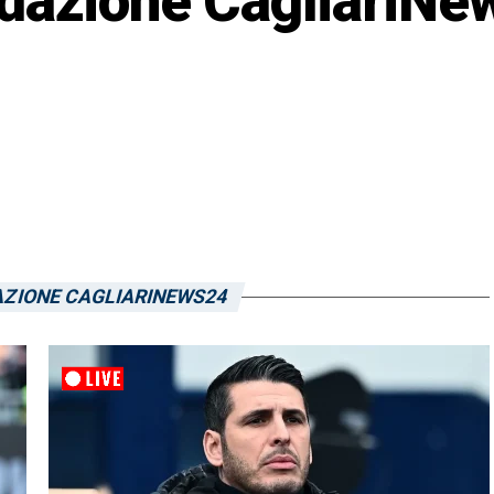
dazione CagliariNe
AZIONE CAGLIARINEWS24