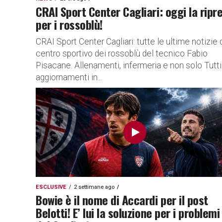
CRAI Sport Center Cagliari: oggi la ripr
per i rossoblù!
CRAI Sport Center Cagliari: tutte le ultime notizie 
centro sportivo dei rossoblù del tecnico Fabio
Pisacane. Allenamenti, infermeria e non solo Tutti 
aggiornamenti in...
ESCLUSIVE
2 settimane ago
Bowie è il nome di Accardi per il post
Belotti! E’ lui la soluzione per i problemi