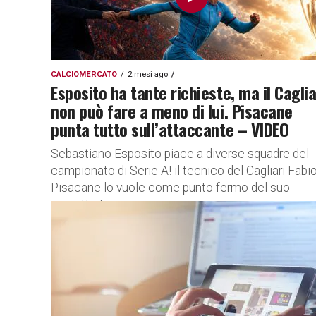
CALCIOMERCATO
2 mesi ago
Esposito ha tante richieste, ma il Caglia
non può fare a meno di lui. Pisacane
punta tutto sull’attaccante – VIDEO
Sebastiano Esposito piace a diverse squadre del
campionato di Serie A! il tecnico del Cagliari Fabi
Pisacane lo vuole come punto fermo del suo
progetto La...