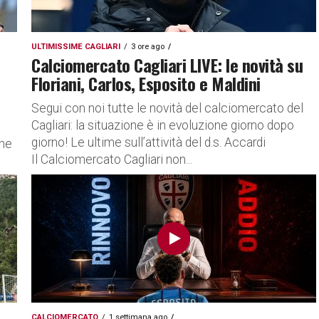
ULTIMISSIME CAGLIARI
3 ore ago
Calciomercato Cagliari LIVE: le novità su
Floriani, Carlos, Esposito e Maldini
Segui con noi tutte le novità del calciomercato del
Cagliari: la situazione è in evoluzione giorno dopo
giorno! Le ultime sull’attività del d.s. Accardi
rne
Il Calciomercato Cagliari non...
CALCIOMERCATO
1 settimana ago