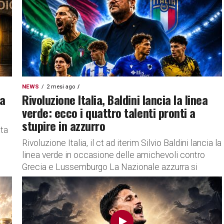
NEWS
2 mesi ago
sa
Rivoluzione Italia, Baldini lancia la linea
verde: ecco i quattro talenti pronti a
stupire in azzurro
ata
Rivoluzione Italia, il ct ad iterim Silvio Baldini lancia la
linea verde in occasione delle amichevoli contro
Grecia e Lussemburgo La Nazionale azzurra si
prepara a...