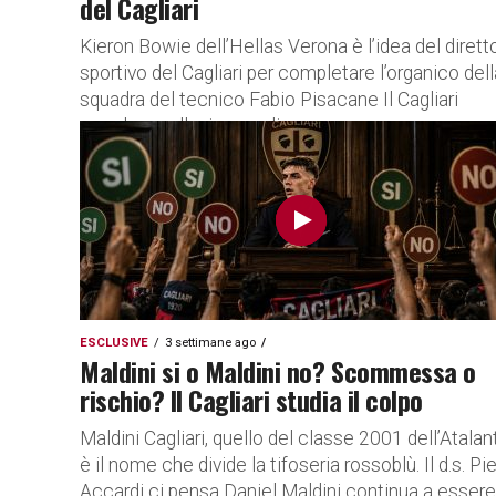
del Cagliari
Kieron Bowie dell’Hellas Verona è l’idea del dirett
sportivo del Cagliari per completare l’organico dell
squadra del tecnico Fabio Pisacane Il Cagliari
accelera nella ricerca di...
ESCLUSIVE
3 settimane ago
Maldini si o Maldini no? Scommessa o
rischio? Il Cagliari studia il colpo
Maldini Cagliari, quello del classe 2001 dell’Atalan
è il nome che divide la tifoseria rossoblù. Il d.s. Pi
Accardi ci pensa Daniel Maldini continua a essere.