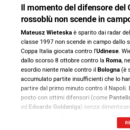
Il momento del difensore del 
rossoblù non scende in campo
Mateusz Wieteska
è sparito dai radar del
classe 1997 non scende in campo dallo sc
Coppa Italia giocata contro l’
Udinese
. Wi
dallo scorso 8 ottobre contro la
Roma
, n
esordio niente male contro il
Bologna
(è 
accumulato partite insufficienti che lo ha
partire dal primo minuto contro il Napoli.
posto con ottimi difensori (come
Panteli
ed
Edoardo Goldaniga
) senza dimentica
sentire, ma non bisogna dimenticarsi che 
R
grazie alle partite giocate con la naziona