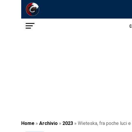
C
Home
»
Archivio
»
2023
»
Wieteska, fra poche luci e