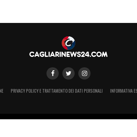
NE
PRIVACY POLICY E TRATTAMENTO DEI DATI PERSONALI
INFORMATIVA E
 – Registro Stampa Tribunale di Torino n. 50 del 07/09/2021 - Iscritt
 non ufficiale, non autorizzato o connesso a Cagliari Calcio S.p.A. Il 
Calcio S.p.A.