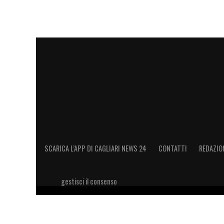
SCARICA L’APP DI CAGLIARI NEWS 24
CONTATTI
REDAZIO
gestisci il consenso
Copyright 2026 © riproduzione riservata Cagliari News 24
11028660014 Editore e proprietario: Sport Review S.r.l Sito