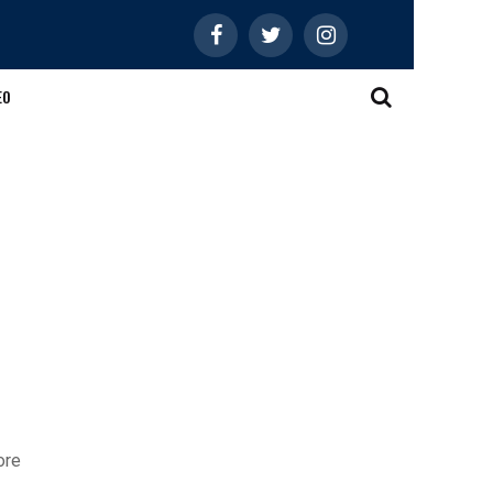
EO
ore