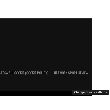
STESA SUI COOKIE (COOKIE POLICY)
NETWORK SPORT REVIEW
Change privacy settings
o al Registro Operatori di Comunicazione al n. 26692 – PI
marchio Cagliari Calcio è di esclusiva proprietà di Cagliari