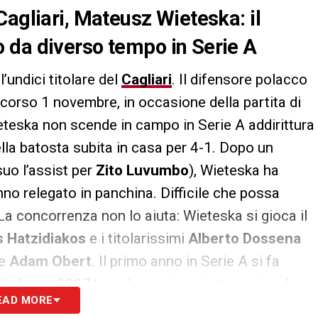
Cagliari, Mateusz Wieteska: il
 da diverso tempo in Serie A
l’undici titolare del
Cagliari
. Il difensore polacco
orso 1 novembre, in occasione della partita di
eteska non scende in campo in Serie A addirittura
ella batosta subita in casa per 4-1. Dopo un
suo l’assist per
Zito Luvumbo
), Wieteska ha
nno relegato in panchina. Difficile che possa
 La concorrenza non lo aiuta: Wieteska si gioca il
s Hatzidiakos
e i titolarissimi
Alberto Dossena
re
Adam Obert
. Il primo anno in Serie A si fa
il classe 1997 ha un’esperienza internazionale
EAD MORE
le polacca (a cui aggiungere una ventina di match