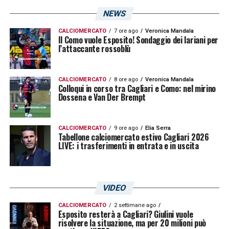
NEWS
CALCIOMERCATO
7 ore ago
Veronica Mandala
Il Como vuole Esposito! Sondaggio dei lariani per
l’attaccante rossoblù
CALCIOMERCATO
8 ore ago
Veronica Mandala
Colloqui in corso tra Cagliari e Como: nel mirino
Dossena e Van Der Brempt
CALCIOMERCATO
9 ore ago
Elia Serra
Tabellone calciomercato estivo Cagliari 2026
LIVE: i trasferimenti in entrata e in uscita
VIDEO
CALCIOMERCATO
2 settimane ago
Esposito resterà a Cagliari? Giulini vuole
risolvere la situazione, ma per 20 milioni può