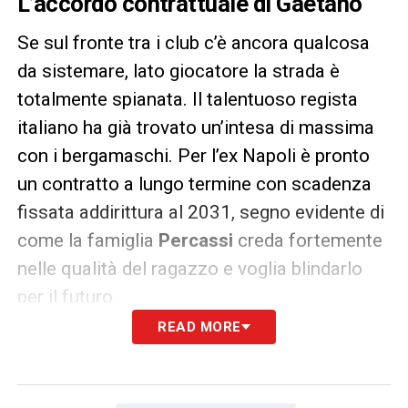
L’accordo contrattuale di Gaetano
Se sul fronte tra i club c’è ancora qualcosa
da sistemare, lato giocatore la strada è
totalmente spianata. Il talentuoso regista
italiano ha già trovato un’intesa di massima
con i bergamaschi. Per l’ex Napoli è pronto
un contratto a lungo termine con scadenza
fissata addirittura al 2031, segno evidente di
come la famiglia
Percassi
creda fortemente
nelle qualità del ragazzo e voglia blindarlo
per il futuro.
READ MORE
I dettagli economici
Cosa manca, quindi, per le firme? La distanza