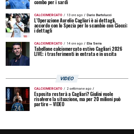
combo per i sardi
Nella città della
Lanterna
, sulla sponda
CALCIOMERCATO
13 ore ago
Dario Bartolucci
rossoblu, sono infatti ben tre le esperienze
L’Operazione Aurelio Cagliari è ai dettagli,
accordo con lo Spezia per lo scambio con Ciocci:
che hanno visto protagonista il bomber con il
i dettagli
numero 22 sulla schiena. E non a caso, la
CALCIOMERCATO
14 ore ago
Elia Serra
figura di Stefano Capozucca rappresenta
Tabellone calciomercato estivo Cagliari 2026
LIVE: i trasferimenti in entrata e in uscita
l’altro elemento di continuità in questa sfida
tutta personale. La parentesi genoana è
senza dubbio quella che ha regalato le
VIDEO
migliori soddisfazioni in carriera: 31 gol e 8
CALCIOMERCATO
2 settimane ago
assist in 73 presenze, meglio di quanto fatto
Esposito resterà a Cagliari? Giulini vuole
risolvere la situazione, ma per 20 milioni può
con la maglia del
Milan
, club a cui è stato a
partire – VIDEO
lungo legato nonostante i prestiti in lungo e
in largo per l’Italia.