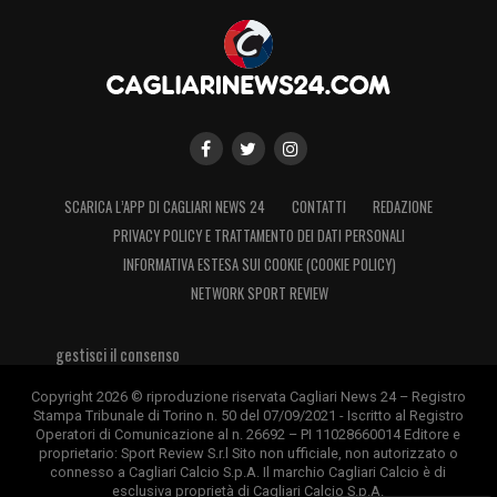
L’arrivo al Genoa risale alla stagione
2007/08: un campionato da incorniciare, con
19 gol e 7 assist in 35 partite che ne fanno il
terzo marcatore della stagione alle spalle
della coppia juventina Del Piero-Trezeguet. Il
SCARICA L’APP DI CAGLIARI NEWS 24
CONTATTI
REDAZIONE
primo ritorno nel 2012/13, in cui va
PRIVACY POLICY E TRATTAMENTO DEI DATI PERSONALI
INFORMATIVA ESTESA SUI COOKIE (COOKIE POLICY)
nuovamente in doppia cifra mettendo a
NETWORK SPORT REVIEW
segno 12 reti in 28 partite. L’ultima
avventura con il
Grifone
, dopo la parentesi di
gestisci il consenso
ritorno alla
Roma
e la fugace apparizione in
Copyright 2026 © riproduzione riservata Cagliari News 24 – Registro
Premier League
con il
West Ham
, risale agli
Stampa Tribunale di Torino n. 50 del 07/09/2021 - Iscritto al Registro
Operatori di Comunicazione al n. 26692 – PI 11028660014 Editore e
ultimi sei mesi della stagione 2014/15, dove
proprietario: Sport Review S.r.l Sito non ufficiale, non autorizzato o
connesso a Cagliari Calcio S.p.A. Il marchio Cagliari Calcio è di
però non riesce a lasciare il segno
esclusiva proprietà di Cagliari Calcio S.p.A.