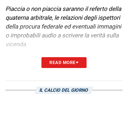
Piaccia o non piaccia saranno il referto della
quaterna arbitrale, le relazioni degli ispettori
della procura federale ed eventuali immagini
o improbabili audio a scrivere la verità sulla
vicenda.
Personalmente spero che esca fuori la prova
READ MORE
che condanna o assolve Dossena. Perché
un’accusa non provata rimarrebbe lì sospesa
con un effetto distruttivo identico a quello di
IL CALCIO DEL GIORNO
un’eventuale pistola fumante. Perché è
assurdo pensare che Davis e Zaniolo
abbiano sparato a zero senza che sia
successo niente. Perché è altrettanto