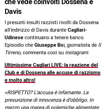
che vede coinvolti Dossena e
Davis
I presunti insulti razzisti rivolti da Dossena
all’indirizzo di Davis durante
Cagliari-
Udinese
continuano a tenere banco.
Episodio che
Giuseppe Bo
i, giornalista de
Il
Tirreno
, commenta così su
Instagram
:
Ultimissime Cagliari LIVE: la reazione del
Club e di Dossena alle accuse di razzismo
e molto altro!
«RISPETTO? L’accusa è infamante. La
presunzione di innocenza è d’obbligo. In
mezzo una marea di polemiche alimentate