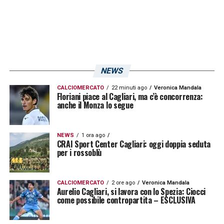
assurdo che Dossena, se colpevole, sia così
meschino da non ammetterlo è chiedere
perdono.
Ed è per questo che entrambi i club, con le
NEWS
loro dichiarazioni, hanno commesso un
errore madornale: l’Udinese anticipando la
CALCIOMERCATO
22 minuti ago
Veronica Mandala
Floriani piace al Cagliari, ma c’è concorrenza:
anche il Monza lo segue
condanna, il Cagliari liquidando tutto come
una questione di campo. Posizioni che
favoriscono la partigianeria e non il dialogo,
NEWS
1 ora ago
CRAI Sport Center Cagliari: oggi doppia seduta
il confronto, la presa di coscienza e la
per i rossoblù
ricerca della verità. Affidarsi alla giustizia
sportiva, sebbene perennemente tra le
CALCIOMERCATO
2 ore ago
Veronica Mandala
Aurelio Cagliari, si lavora con lo Spezia: Ciocci
polemiche e capace di auto delegittimarsi, è
come possibile contropartita – ESCLUSIVA
l’unico modo per garantire la convivenza