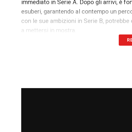
immediato in Serie A. Dopo gli arrivi, è f
esuberi, garantendo al contempo un percors
con le sue ambizioni in Serie B, potrebbe 
a mettersi in mostra.
R
LA PLAYLIST DELLE NOSTRE TOP NEW