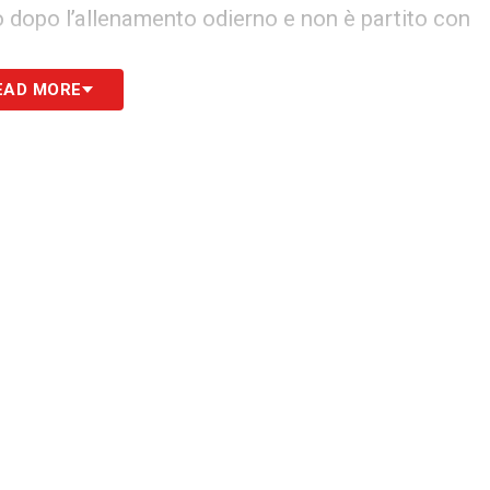
no dopo l’allenamento odierno e non è partito con
EAD MORE
 Per la delicatissima sfida salvezza contro lo
zione Izzo e Nkoulou.
I convocati
hina Juve
– Secondo i bookmakers, il favorito
iano Allgeri.
Ecco le quote
l Presidente del Benevento Oreste Vigorito non
salvezza.
Le parole
icrofoni di Inter TV, Antonio Conte ha mandato
parole
Il prossimo ex tecnico del Bayern Hansi Flick ha