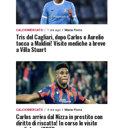
CALCIOMERCATO
1 ora ago
Maria Floris
Tris del Cagliari, dopo Carlos e Aurelio
tocca a Maldini! Visite mediche a breve
a Villa Stuart
CALCIOMERCATO
3 ore ago
Maria Floris
Carlos arriva dal Nizza in prestito con
diritto di riscatto! In corso le visite