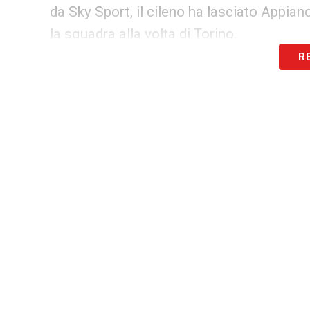
da Sky Sport, il cileno ha lasciato Appia
la squadra alla volta di Torino.
R
Ore 19.40 – Nicola ritrova due scudieri
–
Spezia, il Torino avrà di nuovo a disposi
Ore 18.30 – Allegri favorito per la panc
per la panchina della Juventus è Massimil
Ore 17.15 – Vigorito ci spera ancora
– I
vuole smettere di credere nella rincorsa 
Ore 17.00 – Conte punge le rivali
– Ai m
una bella frecciatina alle inseguitrici…
Le 
Ore 16.50 – Flick aspetta la Germania
– 