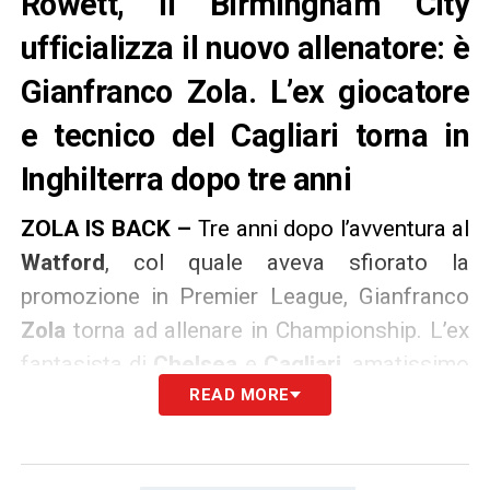
Rowett, il Birmingham City
ufficializza il nuovo allenatore: è
Gianfranco Zola. L’ex giocatore
e tecnico del Cagliari torna in
Inghilterra dopo tre anni
ZOLA IS BACK –
Tre anni dopo l’avventura al
Watford
, col quale aveva sfiorato la
promozione in Premier League, Gianfranco
Zola
torna ad allenare in Championship. L’ex
fantasista di
Chelsea
e
Cagliari
, amatissimo
oltremanica, è stato ufficializzato in serata
READ MORE
dal
Birmingham City
come nuovo allenatore:
a lui il compito di centrare la promozione