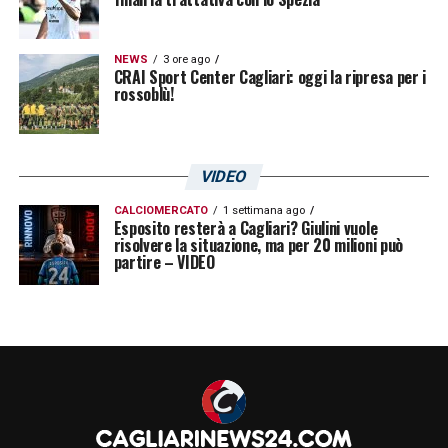
Cellino
.
NEWS
3 ore ago
CRAI Sport Center Cagliari: oggi la ripresa per i
LA PLAYLIST DELLE NOSTRE TOP NEWS
rossoblù!
VIDEO
CALCIOMERCATO
1 settimana ago
Esposito resterà a Cagliari? Giulini vuole
risolvere la situazione, ma per 20 milioni può
partire – VIDEO