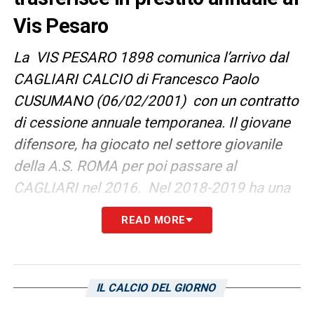
Vis Pesaro
La VIS PESARO 1898 comunica l’arrivo dal
CAGLIARI CALCIO di Francesco Paolo
CUSUMANO (06/02/2001) con un contratto
di cessione annuale temporanea. Il giovane
difensore, ha giocato nel settore giovanile
della A.S. ROMA per poi passare al
CAGLIARI nel 2016. Nel 2018-2019 ha una
esperienza in prestito all’OLBIA CALCIO, in
READ MORE
serie C. Di piede mancino, CUSUMANO è
un difensore molto tecnico, duro, con grande
personalità e fisico.
IL CALCIO DEL GIORNO