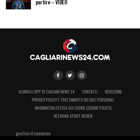
partire – VIDEO
approfittare del fattore campo, superare
l’assenza di
Zé Pedro
e prendersi quel punto
che chiuderebbe definitivamente la corsa
salvezza.
SCARICA L’APP DI CAGLIARI NEWS 24
CONTATTI
REDAZIONE
PRIVACY POLICY E TRATTAMENTO DEI DATI PERSONALI
INFORMATIVA ESTESA SUI COOKIE (COOKIE POLICY)
NETWORK SPORT REVIEW
gestisci il consenso