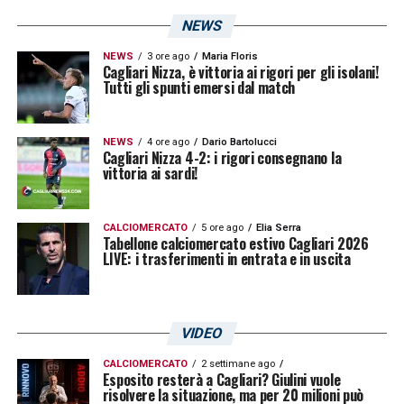
Il
Torino
dovrà gestire anche la situazione
NEWS
disciplinare in vista del derby contro la
NEWS
3 ore ago
Maria Floris
Juventus
.
Valentino Lazaro
, esterno
Cagliari Nizza, è vittoria ai rigori per gli isolani!
Tutti gli spunti emersi dal match
austriaco, e
Guillermo Maripan
, difensore
cileno, sono infatti diffidati. Un eventuale
NEWS
4 ore ago
Dario Bartolucci
cartellino giallo contro il
Cagliari
farebbe
Cagliari Nizza 4-2: i rigori consegnano la
vittoria ai sardi!
scattare automaticamente la squalifica per
la stracittadina.
CALCIOMERCATO
5 ore ago
Elia Serra
Tabellone calciomercato estivo Cagliari 2026
Non rientra invece nei ragionamenti
Zakaria
LIVE: i trasferimenti in entrata e in uscita
Aboukhlal
, esterno offensivo fermato da un
infortunio al ginocchio e già rientrato in
VIDEO
Olanda
per proseguire il recupero.
CALCIOMERCATO
2 settimane ago
Esposito resterà a Cagliari? Giulini vuole
Per il
Cagliari
la missione resta chiara:
risolvere la situazione, ma per 20 milioni può