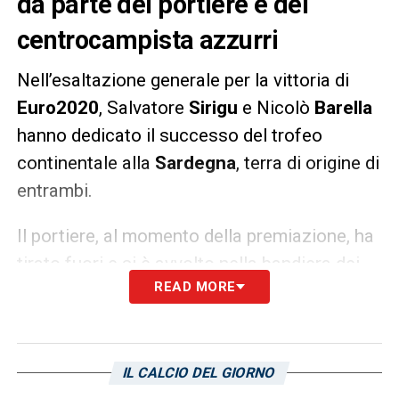
da parte del portiere e del
centrocampista azzurri
Nell’esaltazione generale per la vittoria di
Euro2020
, Salvatore
Sirigu
e Nicolò
Barella
hanno dedicato il successo del trofeo
continentale alla
Sardegna
, terra di origine di
entrambi.
Il portiere, al momento della premiazione, ha
tirato fuori e si è avvolto nella bandiera dei
READ MORE
quattro mori. I due hanno poi posato insieme
al drappo dell’isola e al trofeo appena
conquistato sul prato verde di
Wembley
.
IL CALCIO DEL GIORNO