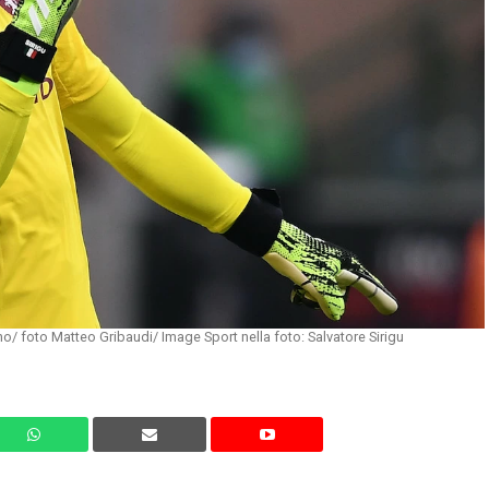
o/ foto Matteo Gribaudi/ Image Sport nella foto: Salvatore Sirigu