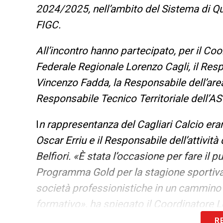
2024/2025, nell’ambito del Sistema di Qua
FIGC.
All’incontro hanno partecipato, per il C
Federale Regionale Lorenzo Cagli, il Res
Vincenzo Fadda, la Responsabile dell’area
Responsabile Tecnico Territoriale dell’AS
I
n rappresentanza del Cagliari Calcio era
Oscar Erriu e il Responsabile dell’attivit
Belfiori. «È stata l’occasione per fare il p
Programma Gold per la stagione sportiva
società professionistiche in un cammino 
formativo», ha spiegato il Coordinatore L
R