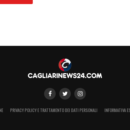
e conferma dell’impegno del Cagliari Calcio nella
 collaborazione costante con la FIGC SGS
cio sempre più orientato alla crescita sportiva e
ponsabile del vivaio rossoblù: «Questo
appa di un percorso che il Cagliari Calcio porta
endo al centro la crescita dei ragazzi non solo
no ed educativo. Il lavoro quotidiano del Settore
tte le figure coinvolte, è orientato a costruire un
accompagnare i giovani atleti nel loro percorso
i, ma poi li critichiamo perché sono inesperti.
NE
PRIVACY POLICY E TRATTAMENTO DEI DATI PERSONALI
INFORMATIVA E
S