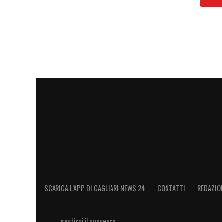
Il riconoscimento costituisce un’ulterior
formazione dei giovani calciatori e della
Sardegna, all’interno di un modello di cal
umana degli atleti. Così Oscar Erriu, res
riconoscimento rappresenta un’ulteriore t
avanti con convinzione e continuità, mett
dal punto di vista sportivo, ma anche uma
Giovanile, in sinergia con la FIGC e con tu
ambiente formativo di qualità, capace di 
di sviluppo».
LEGGI ANCHE:
Serra: «Vogliamo i giovan
SCARICA L’APP DI CAGLIARI NEWS 24
CONTATTI
REDAZIO
Su Pisacane…»
gestisci il consenso
LA PLAYLIST DELLE NOSTRE TOP NEW