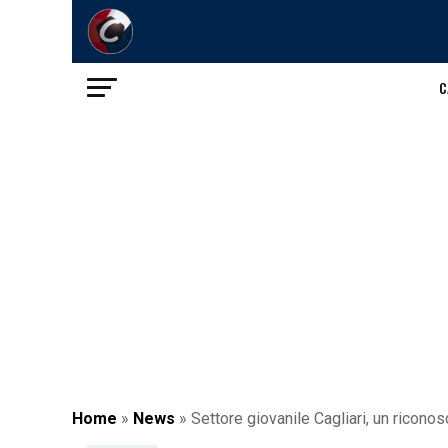
C
Home
»
News
»
Settore giovanile Cagliari, un ricono