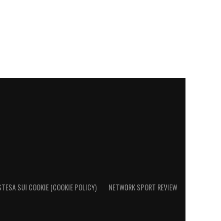
STESA SUI COOKIE (COOKIE POLICY)
NETWORK SPORT REVIEW