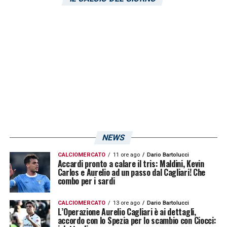
Possibile che in questa assemblea di torni
poi anche sul tema
Superlega
, sulle possibili
sanzioni per i tre club che avevano aderito al
progetto
LA PLAYLIST DELLE NOSTRE TOP NEWS
NEWS
CALCIOMERCATO
11 ore ago
Dario Bartolucci
Accardi pronto a calare il tris: Maldini, Kevin
Carlos e Aurelio ad un passo dal Cagliari! Che
combo per i sardi
CALCIOMERCATO
13 ore ago
Dario Bartolucci
L’Operazione Aurelio Cagliari è ai dettagli,
accordo con lo Spezia per lo scambio con Ciocci: