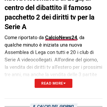
centro del dibattito il famoso
pacchetto 2 dei diritti tv per la
Serie A
Come riportato da
CalcioNews24
, da
qualche minuto è iniziata una nuova
Assemblea di Lega con tutti e 20 i club di
Serie A videocollegati. All’ordine del giorno,
la vendita dei diritti tv all’estero per i prossimi
tre anni, ma anche la vendita delle 3 partite
del “pacchetto 2” in co-esclusiva dopo che
READ MORE
DAZN ha già acquistato il pacchetto per
trasmettere tutta la Serie A.
IL CALCIO DEL GIORNO