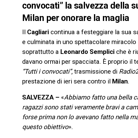
convocati” la salvezza della s
Milan per onorare la maglia
Il
Cagliari
continua a festeggiare la sua 
e culminata in uno spettacolare miracolo 
soprattutto a
Leonardo Semplici
che è ri
davano ormai per spacciata. È proprio il 
“Tutti i convocati”
, trasmissione di
Radio
prestazione di ieri sera contro il
Milan
.
SALVEZZA –
«
Abbiamo fatto una bella ca
ragazzi sono stati veramente bravi a cam
forse prima non lo avevano fatto nella m
questo obiettivo
».