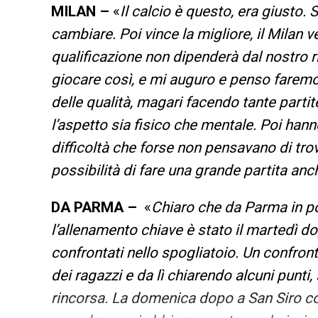
MILAN –
«
Il calcio è questo, era giusto.
cambiare. Poi vince la migliore, il Milan 
qualificazione non dipenderà dal nostro ri
giocare così, e mi auguro e penso faremo
delle qualità, magari facendo tante parti
l’aspetto sia fisico che mentale. Poi hann
difficoltà che forse non pensavano di trov
possibilità di fare una grande partita a
DA PARMA –
«
Chiaro che da Parma in po
l’allenamento chiave è stato il martedì dop
confrontati nello spogliatoio. Un confron
dei ragazzi e da lì chiarendo alcuni punti
rincorsa. La domenica dopo a San Siro c