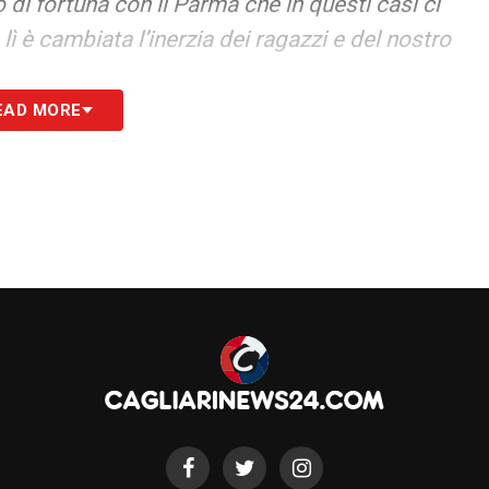
di fortuna con il Parma che in questi casi ci
 lì è cambiata l’inerzia dei ragazzi e del nostro
EAD MORE
ono resi conto che i cognomi non vanno in campo
 è ritrovata a lottare per un obiettivo che
trovata in una situazione che ogni domenica
loro, la risolvesse e così non succedeva. Io
ri e ho guardato la formazione ho detto ci vado
ffetti c’erano delle problematiche. Però piano
età, con quello del direttore (Capozucca ndr.), e
onibilità dei giocatori abbiamo raggiunto un
ci davano già per retrocessi
».
liari abbiamo l’accordo ma come è giusto che