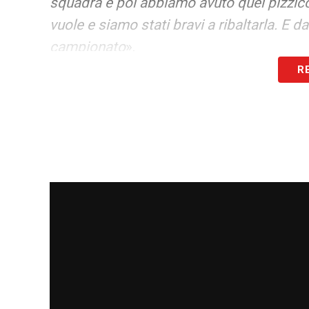
squadra e poi abbiamo avuto quel pizzico 
vuole e siamo stati bravi a ribaltarla. E da
campionato
».
R
FORZA DEL CAGLIARI –
«
I ragazzi si s
ma ci vanno gli uomini. Una squadra che si
inizialmente non era preventivato e si è 
aspettavano che uno di loro, un nome dei 
quando mi hanno detto di venire a Caglia
di corsa, poi mi sono reso conto che in e
piano con il lavoro, con l’aiuto della soci
soprattutto del mio staff, oltre alla disp
traguardo straordinario. Visto che molti 
FUTURO – «
L’anno prossimo? Con il Cag