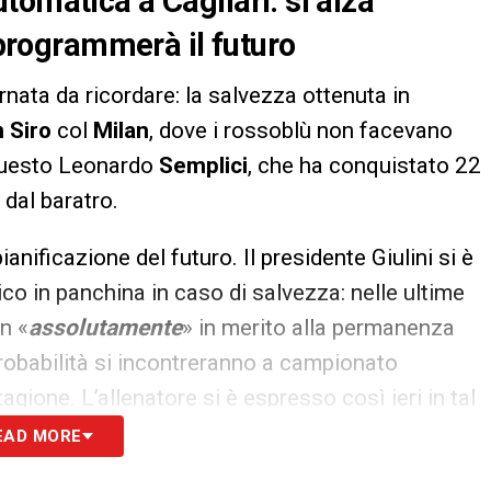
tomatica a Cagliari: si alza
i programmerà il futuro
rnata da ricordare: la salvezza ottenuta in
 Siro
col
Milan
, dove i rossoblù non facevano
 questo Leonardo
Semplici
, che ha conquistato 22
 dal baratro.
pianificazione del futuro. Il presidente Giulini si è
co in panchina in caso di salvezza: nelle ultime
n «
assolutamente
» in merito alla permanenza
 probabilità si incontreranno a campionato
ione. L’allenatore si è espresso così ieri in tal
lma e faccio il mio percorso.
Mi auguro l’anno
EAD MORE
i essermelo meritato
. Ora festeggiamo questa