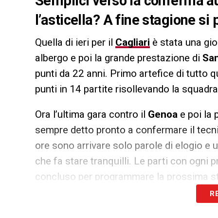
Semplici verso la conferma au
l’asticella? A fine stagione s
Quella di ieri per il
Cagliari
è stata una gio
albergo e poi la grande prestazione di
San
punti da 22 anni. Primo artefice di tutto
punti in 14 partite risollevando la squadra
Ora l’ultima gara contro il
Genoa
e poi la 
sempre detto pronto a confermare il tecni
ore sono arrivare solo parole di elogio e u
che fa stare tranquilli. Le parti con ogni
concluso per programmare la prossima stag
senso: «
Mi chiamo Semplici, vado con ca
R
prossimo di fare un altro step, credo d