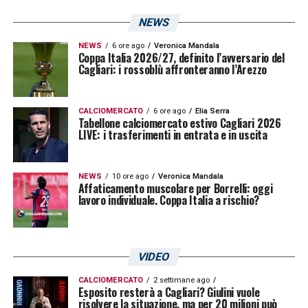
GOL SIMY –
«Non ci speravo. Alla fine col
NEWS
Milan abbiamo messo la ciliegina sulla torta.
NEWS
6 ore ago
Veronica Mandala
Coppa Italia 2026/27, definito l’avversario del
Abbiamo visto un Cagliari più spregiudicato,
Cagliari: i rossoblù affronteranno l’Arezzo
che si è meritato la salvezza».
CALCIOMERCATO
6 ore ago
Elia Serra
MILAN –
«
Merito nostro, ma abbiamo
Tabellone calciomercato estivo Cagliari 2026
LIVE: i trasferimenti in entrata e in uscita
trovato anche un Milan che forse sentiva
troppo la gara. Aveva fatto risultati
NEWS
10 ore ago
Veronica Mandala
eccezionali, per noi era una partita
Affaticamento muscolare per Borrelli: oggi
lavoro individuale. Coppa Italia a rischio?
difficilissima e abbiamo fatto la nostra
partita. Siamo stati bravi a limitarli e
addirittura alla fine il migliore è stato
VIDEO
Donnarumma
».
CALCIOMERCATO
2 settimane ago
Esposito resterà a Cagliari? Giulini vuole
CITTÀ –
«
Bene, è una città dove si sta
risolvere la situazione, ma per 20 milioni può