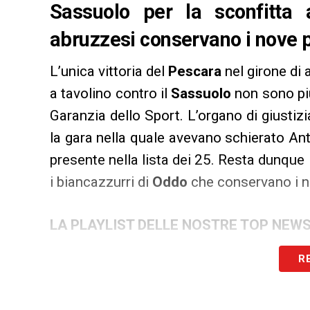
Sassuolo per la sconfitta a
abruzzesi conservano i nove pu
L’unica vittoria del
Pescara
nel girone di 
a tavolino contro il
Sassuolo
non sono più
Garanzia dello Sport. L’organo di giustizia
la gara nella quale avevano schierato A
presente nella lista dei 25. Resta dunque
i biancazzurri di
Oddo
che conservano i no
LA PLAYLIST DELLE NOSTRE TOP NEW
R