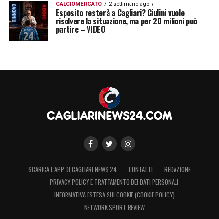
CALCIOMERCATO
2 settimane ago
Esposito resterà a Cagliari? Giulini vuole
risolvere la situazione, ma per 20 milioni può
partire – VIDEO
SCARICA L’APP DI CAGLIARI NEWS 24
CONTATTI
REDAZIONE
PRIVACY POLICY E TRATTAMENTO DEI DATI PERSONALI
INFORMATIVA ESTESA SUI COOKIE (COOKIE POLICY)
NETWORK SPORT REVIEW