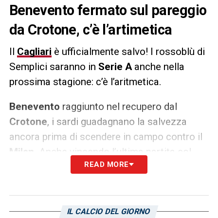
Benevento fermato sul pareggio
da Crotone, c’è l’artimetica
Il
Cagliari
è ufficialmente salvo! I rossoblù di
Semplici saranno in
Serie A
anche nella
prossima stagione: c’è l’aritmetica.
Benevento
raggiunto nel recupero dal
Crotone
, i sardi guadagnano la salvezza
ancora prima di scendere in campo contro il
Milan
. Anche vincendo l’ultima partita col
READ MORE
Torino
le Streghe di
Inzaghi
non potrebbero
raggiungere il Cagliari a quota 36 punti in
classifica. Obiettivo definitivamente
raggiunto: si può festeggiare!
IL CALCIO DEL GIORNO