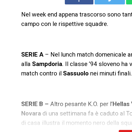
Nel week end appena trascorso sono tanti
campo con le rispettive squadre.
SERIE A
– Nel lunch match domenicale a
alla
Sampdoria
. Il classe ’94 sloveno ha 
match contro il
Sassuolo
nei minuti finali.
SERIE B –
Altro pesante K.O. per l’
Hellas
Novara
di una settimana fa è caduto al 
di casa illustra il momento nero della squ