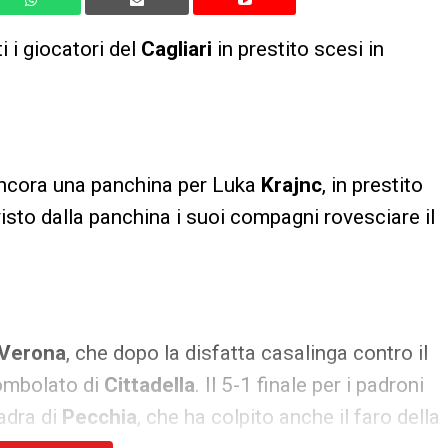
 i giocatori del
Cagliari
in prestito scesi in
ncora una panchina per Luka
Krajnc
, in prestito
visto dalla panchina i suoi compagni rovesciare il
Verona
, che dopo la disfatta casalinga contro il
Tombolato di
Cittadella
. Il 5-1 finale per i padroni
adra di
Pecchia
, che ha colpito anche il faro della