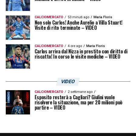
raccontare, ma un’opzione concreta per il
tecnico e per l’intero ambiente isolano. Il
CALCIOMERCATO
53 minuti ago
Maria Floris
Non solo Carlos! Anche Aurelio a Villa Stuart!
giovane si è dimostrato pronto, maturo e
Visite di rito terminate – VIDEO
pienamente inserito nei meccanismi della
retroguardia. Se confermerà queste
CALCIOMERCATO
4 ore ago
Maria Floris
Carlos arriva dal Nizza in prestito con diritto di
prestazioni, potrà diventare un fattore
riscatto! In corso le visite mediche – VIDEO
determinante nelle rotazioni difensive,
offrendo freschezza, fisicità e affidabilità.
VIDEO
Il club guarda con fiducia alla sua crescita,
CALCIOMERCATO
2 settimane ago
consapevole che un profilo del genere può
Esposito resterà a Cagliari? Giulini vuole
risolvere la situazione, ma per 20 milioni può
rappresentare un patrimonio tecnico
partire – VIDEO
importante per il presente e per il futuro della
squadra.