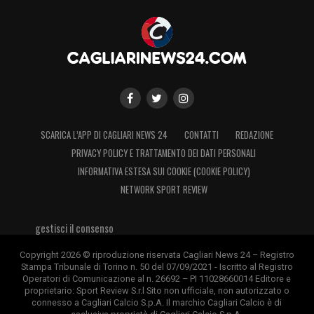
LEGGI ANCHE:
Caso Folorunsho, le offese
alla madre di Hermoso non rientrano in
quelle punibili dal codice Figc: le ultime
LA PLAYLIST DELLE NOSTRE TOP NEWS
SCARICA L’APP DI CAGLIARI NEWS 24
CONTATTI
REDAZIONE
PRIVACY POLICY E TRATTAMENTO DEI DATI PERSONALI
INFORMATIVA ESTESA SUI COOKIE (COOKIE POLICY)
NETWORK SPORT REVIEW
gestisci il consenso
Copyright 2026 © riproduzione riservata Cagliari News 24 – Registro
Stampa Tribunale di Torino n. 50 del 07/09/2021 - Iscritto al Registro
Operatori di Comunicazione al n. 26692 – PI 11028660014 Editore e
proprietario: Sport Review S.r.l Sito non ufficiale, non autorizzato o
connesso a Cagliari Calcio S.p.A. Il marchio Cagliari Calcio è di