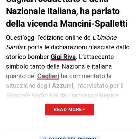
Nazionale Italiana, ha parlato
della vicenda Mancini-Spalletti
Quest’oggi l’edizione online de
L’Unione
Sarda
riporta le dichiarazioni rilasciate dallo
storico bomber
Gigi Riva
. L’attaccante
simbolo tanto della Nazionale italiana
quanto del
Cagliari
ha commentato la
situazione degli
Azzurri
, intervistato per il
Giornale Radio Rai
da Francesco Repice.
Essi in questo momento risultano sballottati
READ MORE
tra l’addio di
Roberto Mancini
e le
impossibilitanti clausole imposte dal
presidente del Napoli al tecnico
Luciano