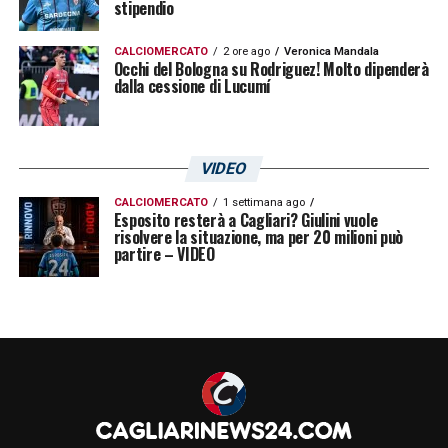
stipendio
CALCIOMERCATO
2 ore ago
Veronica Mandala
Occhi del Bologna su Rodriguez! Molto dipenderà
dalla cessione di Lucumí
VIDEO
CALCIOMERCATO
1 settimana ago
Esposito resterà a Cagliari? Giulini vuole
risolvere la situazione, ma per 20 milioni può
partire – VIDEO