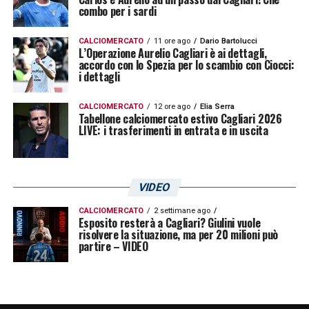
combo per i sardi
campionato di Serie A e offre l’opportunità di
affinare la condizione fisica e tattica in un
CALCIOMERCATO
11 ore ago
Dario Bartolucci
L’Operazione Aurelio Cagliari è ai dettagli,
contesto stimolante.
accordo con lo Spezia per lo scambio con Ciocci:
i dettagli
LA PLAYLIST DELLE NOSTRE TOP NEWS
CALCIOMERCATO
12 ore ago
Elia Serra
Tabellone calciomercato estivo Cagliari 2026
LIVE: i trasferimenti in entrata e in uscita
VIDEO
CALCIOMERCATO
2 settimane ago
Esposito resterà a Cagliari? Giulini vuole
risolvere la situazione, ma per 20 milioni può
partire – VIDEO