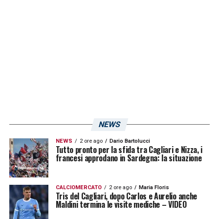
ancora da definire. Ad ogni modo i rossoblù
si riuniranno il 10 oppure l’11 luglio al CRAI
Sport Center per il raduno, cui si
accompagna una specie di pre ritiro nel quale
effettueranno le visite mediche e i test
atletici.
LA PLAYLIST DELLE NOSTRE TOP NEWS
NEWS
NEWS
2 ore ago
Dario Bartolucci
Tutto pronto per la sfida tra Cagliari e Nizza, i
francesi approdano in Sardegna: la situazione
CALCIOMERCATO
2 ore ago
Maria Floris
Tris del Cagliari, dopo Carlos e Aurelio anche
Maldini termina le visite mediche – VIDEO