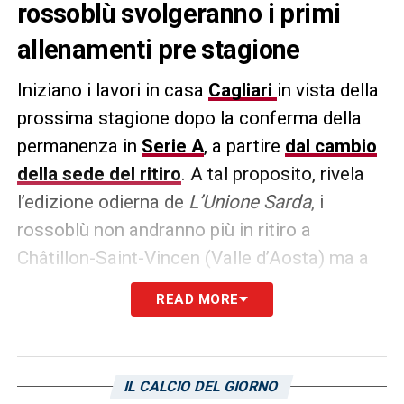
rossoblù svolgeranno i primi
allenamenti pre stagione
Iniziano i lavori in casa
Cagliari
in vista della
prossima stagione dopo la conferma della
permanenza in
Serie A
, a partire
dal cambio
della sede del ritiro
. A tal proposito, rivela
l’edizione odierna de
L’Unione Sarda
, i
rossoblù non andranno più in ritiro a
Châtillon-Saint-Vincen (Valle d’Aosta) ma a
Ponte di Legno
; in merito mancano pochi
READ MORE
dettagli con la firma che dovrebbe arrivare
oggi.
Per quanto riguarda le date del ritiro sono
IL CALCIO DEL GIORNO