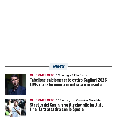
parte della società isolana circa la location
che ospiterà
Leonardo Pavoletti
(
le sue
condizioni
) e compagni quest’estate in vista
del campionato di
Serie A 2025-2026
.
LA PLAYLIST DELLE NOSTRE TOP NEWS
NEWS
CALCIOMERCATO
9 ore ago
Elia Serra
Tabellone calciomercato estivo Cagliari 2026
LIVE: i trasferimenti in entrata e in uscita
CALCIOMERCATO
11 ore ago
Veronica Mandala
Stretta del Cagliari su Aurelio: alle battute
finali la trattativa con lo Spezia