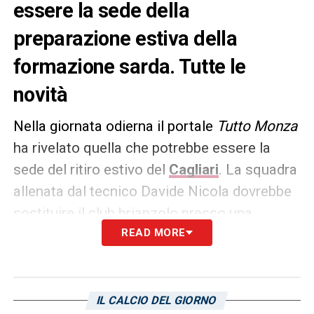
essere la sede della
preparazione estiva della
formazione sarda. Tutte le
novità
Nella giornata odierna il portale
Tutto Monza
ha rivelato quella che potrebbe essere la
sede del ritiro estivo del
Cagliari
. La squadra
allenata dal tecnico Davide Nicola dovrebbe
sostituire il club brianzolo presso una
località in Lombardia! Si tratta del comune di
READ MORE
Ponte di Legno-Tonale
, il quale è situato
all’estremità settentrionale della Val
Camonica. Attendiamo delle conferme sa
IL CALCIO DEL GIORNO