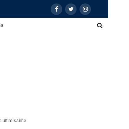
EO
le ultimissime