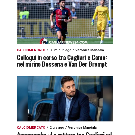
CALCIOMERCATO
33 minuti ago
Veronica Mandala
Colloqui in corso tra Cagliari e Como:
nel mirino Dossena e Van Der Brempt
CALCIOMERCATO
2 ore ago
Veronica Mandala
Accomando: «La rottura tra Cagliari ed