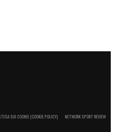
STESA SUI COOKIE (COOKIE POLICY)
NETWORK SPORT REVIEW