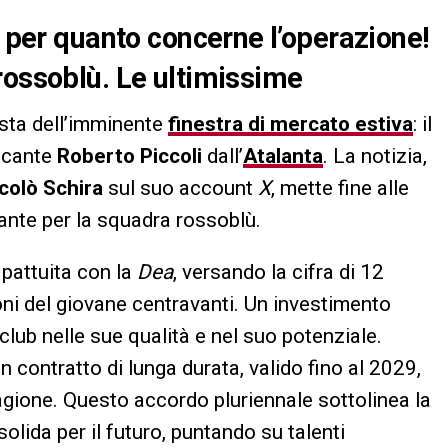
à per quanto concerne l’operazione!
rossoblù. Le ultimissime
ista dell’imminente
finestra di mercato estiva
: il
accante
Roberto Piccoli
dall’
Atalanta
. La notizia,
colò Schira
sul suo account
X
, mette fine alle
ante per la squadra rossoblù.
o pattuita con la
Dea
, versando la cifra di 12
ioni del giovane centravanti. Un investimento
 club nelle sue qualità e nel suo potenziale.
n contratto di lunga durata, valido fino al 2029,
tagione. Questo accordo pluriennale sottolinea la
solida per il futuro, puntando su talenti