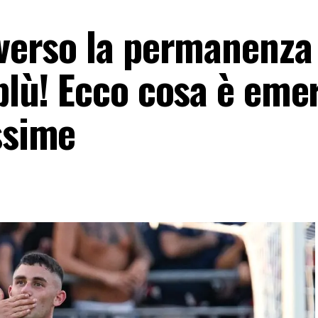
 verso la permanenza
oblù! Ecco cosa è eme
ssime