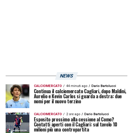
il calciatore colombiano! In questo modo il
difensore colombiano classe 94′
disputerebbe la sua terza stagione con la
maglia del club isolano.
Il direttore sportivo
Nereo Bonato è al lavoro con il suo
entourage
, con il quale ci sarebbero stati i
primi contatti. Vi aggiorneremo prontamente
quando ci saranno delle ulteriori novità circa
NEWS
il giocatore arrivato dalla
Fiorentina
.
CALCIOMERCATO
44 minuti ago
Dario Bartolucci
Continua il calciomercato Cagliari, dopo Maldini,
Aurelio e Kevin Carlos si guarda a destra: due
LA PLAYLIST DELLE NOSTRE TOP NEWS
nomi per il nuovo terzino
CALCIOMERCATO
2 ore ago
Dario Bartolucci
Esposito prossimo alla cessione al Como?
Contatti aperti con il Cagliari: sul tavolo 10
milioni più una contropartita