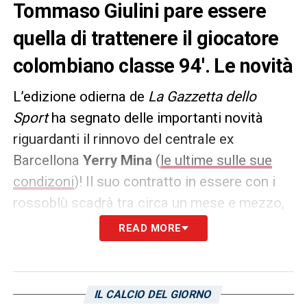
Tommaso Giulini pare essere
quella di trattenere il giocatore
colombiano classe 94′. Le novità
L’edizione odierna de
La Gazzetta dello
Sport
ha segnato delle importanti novità
riguardanti il rinnovo del centrale ex
Barcellona
Yerry Mina
(
le ultime sulle sue
condizoni
)! Il suo contratto in essere con i
rossoblù scadrà tra circa un mese e mezzo,
ovvero il 30 giugno 2025.
READ MORE
A quanto emerge l’intenzione del presidente
del
Cagliari
Tommaso Giulini
pare essere
IL CALCIO DEL GIORNO
quella prolungare nuovamente l’accordo con