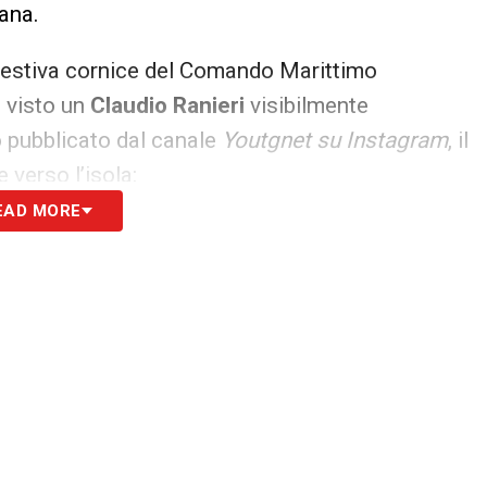
iana.
gestiva cornice del Comando Marittimo
 visto un
Claudio Ranieri
visibilmente
pubblicato dal canale
Youtgnet su Instagram
, il
 verso l’isola:
EAD MORE
 Cagliari come Cavaliere di Gran Croce è una
 sempre nel luogo che mi ha reso felice, a me e
 Ranieri
ficenza a Ranieri non rappresenta soltanto un
sima carriera sportiva internazionale, ma suggella
o lega alla terra sarda. Dalla storica doppia