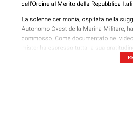
dell’Ordine al Merito della Repubblica Ital
La solenne cerimonia, ospitata nella sug
Autonomo Ovest della Marina Militare, ha
commosso. Come documentato nel video 
mister ha espresso tutta la sua gratitudine
R
«Sono orgoglioso, essere premiato qua a
cosa che mi riempie di orgoglio. Si torna
alla mia famiglia».
Il legame eterno tra la Sardegna e
Il conferimento di questa altissima onori
tributo alla sua straordinaria e correttis
una volta di più il rapporto viscerale che l