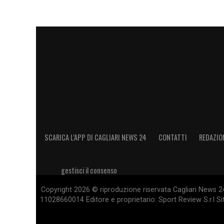
promozione dei primi anni Novanta fino al
l’allenatore ha sempre considerato l’iso
ampiamente ricambiato da tutto il popolo
LA PLAYLIST DELLE NOSTRE TOP NEW
SCARICA L’APP DI CAGLIARI NEWS 24
CONTATTI
REDAZIO
gestisci il consenso
Copyright 2026 © riproduzione riservata Cagliari News 24
11028660014 Editore e proprietario: Sport Review S.r.l Sito