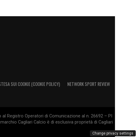
STESA SUI COOKIE (COOKIE POLICY)
NETWORK SPORT REVIEW
o al Registro Operatori di Comunicazione al n. 26692 – PI
marchio Cagliari Calcio è di esclusiva proprietà di Cagliari
Change privacy settings