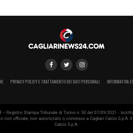
la recente ed epica salvezza in Serie A,
la come una seconda casa, un sentimento
 rossoblù.
S
NE
PRIVACY POLICY E TRATTAMENTO DEI DATI PERSONALI
INFORMATIVA E
 – Registro Stampa Tribunale di Torino n. 50 del 07/09/2021 - Iscritt
 non ufficiale, non autorizzato o connesso a Cagliari Calcio S.p.A. Il 
Calcio S.p.A.