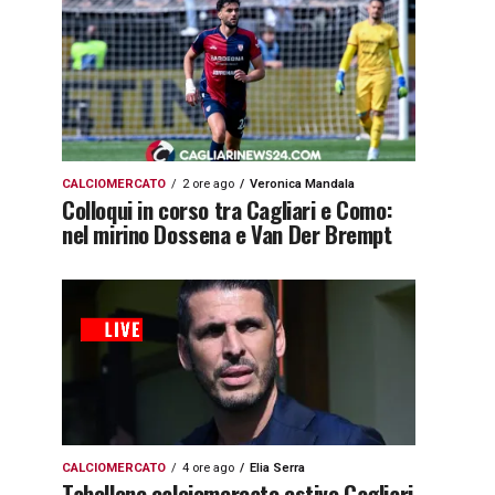
CALCIOMERCATO
2 ore ago
Veronica Mandala
Colloqui in corso tra Cagliari e Como:
nel mirino Dossena e Van Der Brempt
CALCIOMERCATO
4 ore ago
Elia Serra
Tabellone calciomercato estivo Cagliari