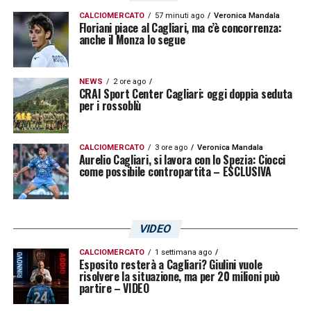
CALCIOMERCATO
57 minuti ago
Veronica Mandala
Floriani piace al Cagliari, ma c’è concorrenza:
anche il Monza lo segue
NEWS
2 ore ago
CRAI Sport Center Cagliari: oggi doppia seduta
per i rossoblù
CALCIOMERCATO
3 ore ago
Veronica Mandala
Aurelio Cagliari, si lavora con lo Spezia: Ciocci
come possibile contropartita – ESCLUSIVA
VIDEO
CALCIOMERCATO
1 settimana ago
Esposito resterà a Cagliari? Giulini vuole
risolvere la situazione, ma per 20 milioni può
partire – VIDEO